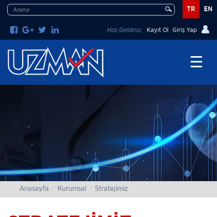
TR
EN
Hoş Geldiniz,
Kayıt Ol
Giriş Yap
☰
Anasayfa
Kurumsal
Stratejimiz